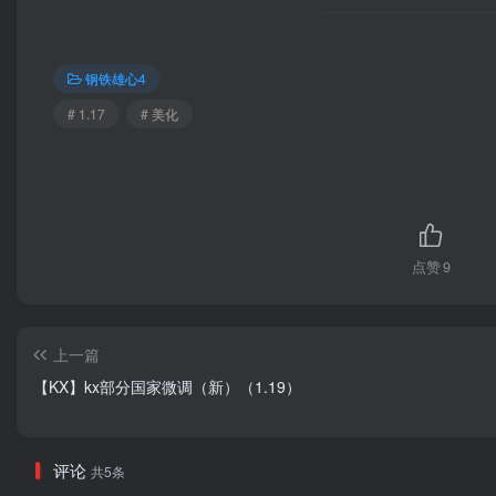
钢铁雄心4
# 1.17
# 美化
点赞
9
上一篇
【KX】kx部分国家微调（新）（1.19）
评论
共5条