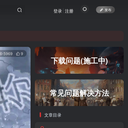
发布
登录
注册
yc.top访问。
5969
9
yc.top访问。
下载问题(施工中)
常见问题解决方法
文章目录