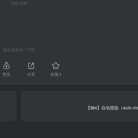
THE END
喜欢就支持一下吧
赞赏
分享
收藏
4
【钢4】自动授勋（auto me