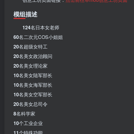
模组描述
124
名日本女老师
60
名二次元COS小姐姐
20
名超级女特工
20
名美女政治顾问
20
名美女理论家
10
名美女陆军部长
10
名美女海军部长
10
名美女空军部长
20
名美女总司令
8
名科学家
10
个工业企业
11
个特殊功能