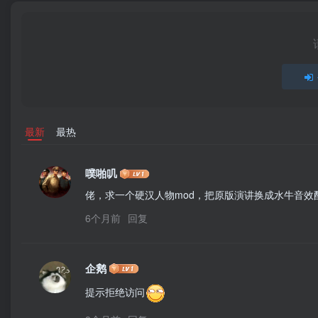
最新
最热
噗啪叽
佬，求一个硬汉人物mod，把原版演讲换成水牛音效
6个月前
回复
企鹅
提示拒绝访问