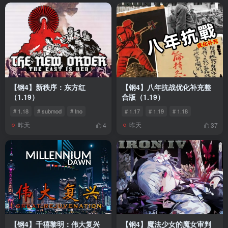
【钢4】新秩序：东方红
【钢4】八年抗战优化补充整
（1.19）
合版（1.19）
# 1.18
# submod
# tno
# 1.17
# 1.19
# 1.18
昨天
昨天
4
37
【钢4】千禧黎明：伟大复兴
【钢4】魔法少女的魔女审判