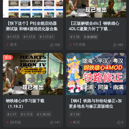
【快下这个】P社全能启动器
【正版解锁全dlc】钢铁雄心
测试版 和钢4游戏优化版合集
4DLC凝聚力补丁下载
（1.19）
# 1.17.5
# 1.17.3
# 1.17.4.1
# 1.19
# dlc解锁
前天
1个月前
100
160
置顶
钢铁雄心4学习版下载
【钢4】铁路与补给站修正+加
（1.19.2）
更多地名与修正原版错位
# 1.17
# 1.17.3
# 1.16.10
# 1.19
20天前
昨天
141
3