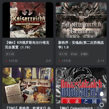
【钢4】KR俄罗斯布尔什维克
新秩序：安魂曲(第二次西俄战
完全重置（1.19）
争) 1.9
# 1.19
# 1.19
# tno
# 钢4
13天前
13天前
6
14
【TNO】新秩序：欧洲末日 合
【钢4】Celestialreich：天兆