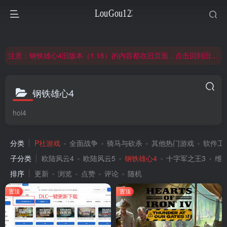
非常抱歉，节假日晚上服务器爆满，建议避开高峰时段访问。
网站合并公告：旧网页langou123.com的内容将搬迁到本页面，本页面后续可通过langou123.com和www.langou123.com访问。旧网页可通过3yc.top访问。
注意：钢铁雄心4旧版本（1.16）的内容都在旧页面，点击回到旧版页面前往，网址：3yc.top
非常抱歉，节假日晚上服务器爆满，建议避开高峰时段访问。
网站合并公告：旧网页langou123.com的内容将搬迁到本页面，本页面后续可通过langou123.com和www.langou123.com访问。旧网页可通过3yc.top访问。
钢铁雄心4
hoi4
分类
P社游戏
全面战争
骑马与砍杀
其他热门游戏
软件工
子分类
欧陆风云4
欧陆风云5
钢铁雄心4
十字军之王3
维
排序
更新
浏览
点赞
评论
随机
置顶
置顶