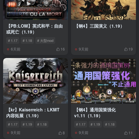
【PB:LOM】英式和平：自由
【钢4】三国演义（1.19）
或死亡（1.19）
# 1.17
# 1.18
# 大型mod
6天前
9天前
16
19
【kr】Kaiserreich：LKMT
【钢4】通用国策强化
内容拓展（1.19）
v1.11（1.19）
# 1.17
# 1.19
# 1.18
# 1.17
# 1.19
# 1.18
9天前
9天前
8
11