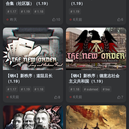
合集（社区版）（1.19）
（1.19）
# 1.17
# 1.19
# 1.18
# 1.19
昨天
6天前
10
6
【钢4】新秩序：道阻且长
【钢4】新秩序：德意志社会
（1.19）
主义共和国（1.19）
# 1.17
# 1.19
# 1.18
# 1.18
# submod
# tno
6天前
6天前
8
7