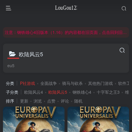
非常抱歉，节假日晚上服务器爆满，建议避开高峰时段访问。
网站合并公告：旧网页langou123.com的内容将搬迁到本页面，本页面后续可通过langou123.com和www.langou123.com访问。旧网页可通过3yc.top访问。
注意：钢铁雄心4旧版本（1.16）的内容都在旧页面，点击回到旧版页面前往，网址：3yc.top
非常抱歉，节假日晚上服务器爆满，建议避开高峰时段访问。
网站合并公告：旧网页langou123.com的内容将搬迁到本页面，本页面后续可通过langou123.com和www.langou123.com访问。旧网页可通过3yc.top访问。
欧陆风云5
eu5
分类
P社游戏
全面战争
骑马与砍杀
其他热门游戏
软件工
子分类
欧陆风云4
欧陆风云5
钢铁雄心4
十字军之王3
维
排序
更新
浏览
点赞
评论
随机