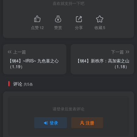
喜欢就支持一下吧
点赞
12
赞赏
分享
收藏
5
上一篇
下一篇
【钢4】~IRIS~ 九色堇之心
【钢4】新秩序：高加索之山
（1.19）
（1.18）
评论
共5条
请登录后发表评论
登录
注册