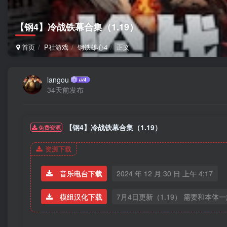
【钢4】冷战铁幕合集（1.19）
首页
P社游戏
钢铁雄心4
正文
langou
34天前发布
【钢4】冷战铁幕合集（1.19）
免费资源
资源下载
音乐电台下载
2024 年 12 月 30 日 上午 4:17
模组汉化下载
7月4日更新（1.19） 需要和本体