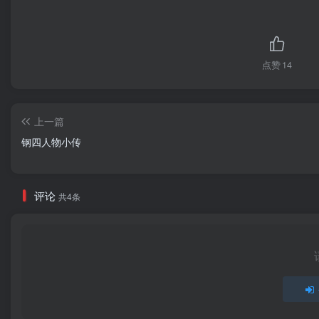
点赞
14
上一篇
钢四人物小传
评论
共4条