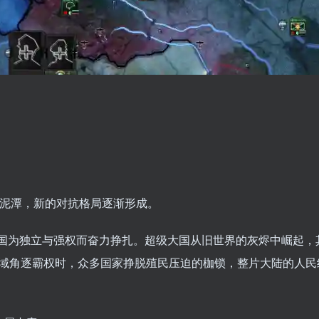
的泥潭，新的对抗格局逐渐形成。
国为独立与强权而奋力挣扎。超级大国从旧世界的灰烬中崛起，
域角逐霸权时，众多国家挣脱殖民压迫的枷锁，整片大陆的人民