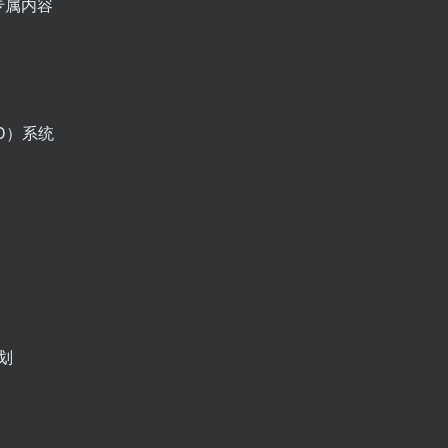
专属内容
。
D）系统
划