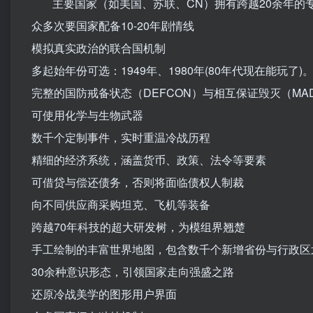
主要国家（如美国、苏联、CN）拥有跨越20余年的
众多次要国家配备10-20年剧情线
模拟真实政治的联合国机制
多起始年份可选：1949年、1980年(80年代现在能玩了)
完整的国防戒备状态（DEFCON）与相互保证毁灭（MA
可使用化学与生物武器
数千个定制事件，实时重温冷战历程
精细的经济系统，涵盖货币、政策、法令等要素
可借贷与偿还债务，否则将面临债权人制裁
向不同供应商采购坦克、飞机等装备
跨越70年科技的超大研发树，为模组界翘楚
手工绘制的丰富世界地图，包含数千个新增省份与行政区
30余种意识形态，引领国家走向强盛之路
还原冷战美学的图形用户界面