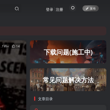
发布
登录
注册
yc.top访问。
1.1W+
14
yc.top访问。
下载问题(施工中)
常见问题解决方法
文章目录