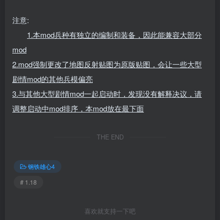
注意:
1.本mod兵种有独立的编制和装备，因此能兼容大部分
mod
2.mod强制更改了地图反射贴图为原版贴图，会让一些大型
剧情mod的其他兵模偏亮
3.与其他大型剧情mod一起启动时，发现没有解释决议，请
调整启动中mod排序，本mod放在最下面
THE END
钢铁雄心4
# 1.18
喜欢就支持一下吧