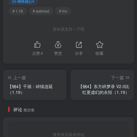
钢铁雄心4
# 1.18
# submod
# tno
喜欢就支持一下吧
点赞
4
赞赏
分享
收藏
上一篇
下一篇
【钢4】千禧：碎续连延
【钢4】东方碎梦录 V2.0比
（1.19）
红更虚幻的永恒（1.19）
评论
抢沙发
请登录后发表评论