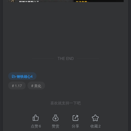
THE END
钢铁雄心4
# 1.17
# 美化
喜欢就支持一下吧
点赞
6
赞赏
分享
收藏
2