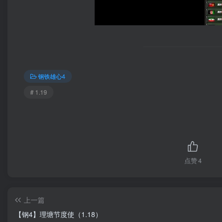
钢铁雄心4
# 1.19
点赞
4
上一篇
【钢4】理塘节度使（1.18）