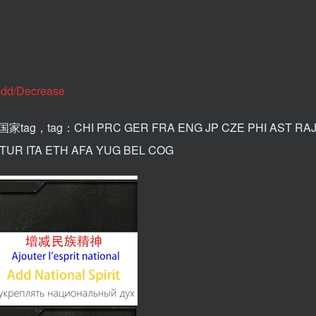
d/Decrease
：CHI PRC GER FRA ENG JP CZE PHI AST RAJ 
TUR ITA ETH AFA YUG BEL COG