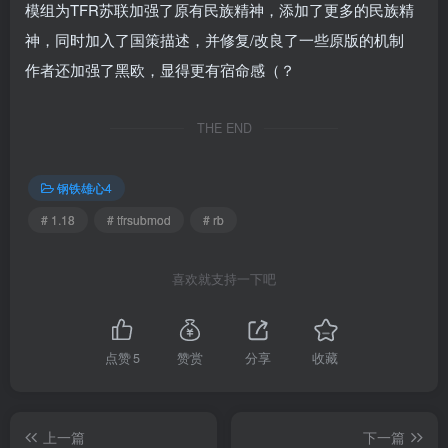
模组为TFR苏联加强了原有民族精神，添加了更多的民族精
神，同时加入了国策描述，并修复/改良了一些原版的机制
作者还加强了黑欧，显得更有宿命感（？
THE END
钢铁雄心4
# 1.18
# tfrsubmod
# rb
喜欢就支持一下吧
点赞
5
赞赏
分享
收藏
上一篇
下一篇