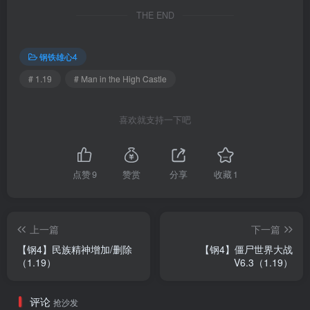
THE END
钢铁雄心4
# 1.19
# Man in the High Castle
喜欢就支持一下吧
点赞
9
赞赏
分享
收藏
1
上一篇
下一篇
【钢4】民族精神增加/删除
【钢4】僵尸世界大战
（1.19）
V6.3（1.19）
评论
抢沙发