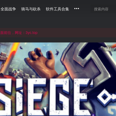
全面战争
骑马与砍杀
软件工具合集
通过langou123.com和www.langou123.com访问。旧网页可通过3
往，网址：3yc.top
1
通过langou123.com和www.langou123.com访问。旧网页可通过3