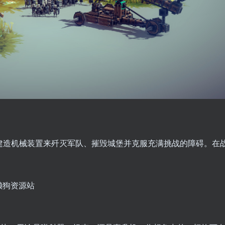
需要建造机械装置来歼灭军队、摧毁城堡并克服充满挑战的障碍。在