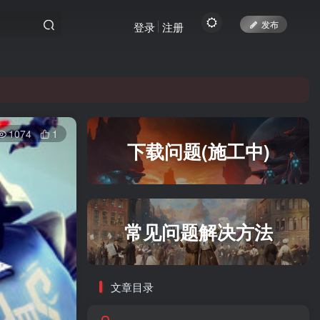
发布
登录
注册
yc.top访问。
1074
1
yc.top访问。
下载问题(施工中)
常见问题解决方法
文章目录