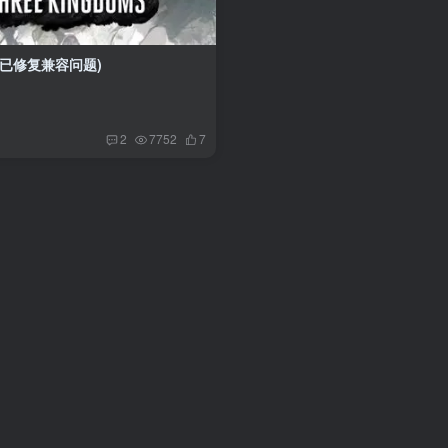
已修复兼容问题)
2
7752
7