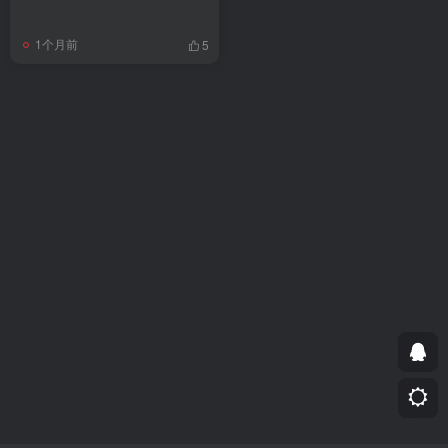
1个月前
5