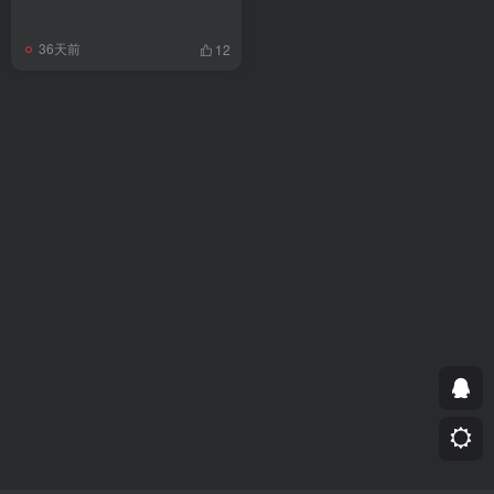
（1.19）
36天前
12