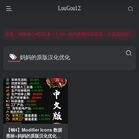
非常抱歉，节假日晚上服务器爆满，建议避开高峰时段访问。
网站合并公告：旧网页langou123.com的内容将搬迁到本页面，本页面后续可通过langou123.com和www.langou123.com访问。旧网页可通过3yc.top访问。
注意：钢铁雄心4旧版本（1.16）的内容都在旧页面，点击回到旧版页面前往，网址：3yc.top
非常抱歉，节假日晚上服务器爆满，建议避开高峰时段访问。
网站合并公告：旧网页langou123.com的内容将搬迁到本页面，本页面后续可通过langou123.com和www.langou123.com访问。旧网页可通过3yc.top访问。
妈妈的原版汉化优化
【钢4】Modifier Icons 数据
图标+妈妈的原版汉化优化