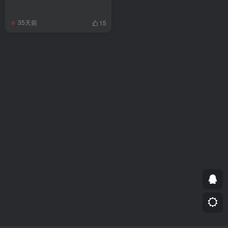
35天前
15