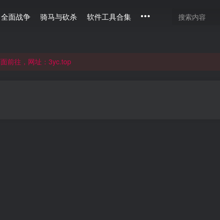
全面战争
骑马与砍杀
软件工具合集
通过langou123.com和www.langou123.com访问。旧网页可通过3
往，网址：3yc.top
通过langou123.com和www.langou123.com访问。旧网页可通过3