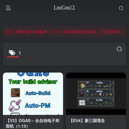
非常抱歉，节假日晚上服务器爆满，建议避开高峰时段访问。
网站合并公告：旧网页langou123.com的内容将搬迁到本页面，本页面后续可通过langou123.com和www.langou123.com访问。旧网页可通过3yc.top访问。
注意：钢铁雄心4旧版本（1.16）的内容都在旧页面，点击回到旧版页面前往，网址：3yc.top
非常抱歉，节假日晚上服务器爆满，建议避开高峰时段访问。
网站合并公告：旧网页langou123.com的内容将搬迁到本页面，本页面后续可通过langou123.com和www.langou123.com访问。旧网页可通过3yc.top访问。
1
【V3】OGAS – 全自动电子和
【EU4】新三国理念
面机（1.13）