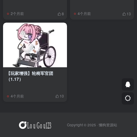
2个月前
4个月前
8
13
【玩家增强】轮椅军官团
（1.17）
4个月前
10
Copyright © 2025 ·
懒狗资源站