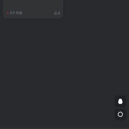
2个月前
2