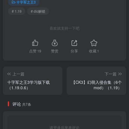
十字军之王3
# 1.19
# dlc解锁
喜欢就支持一下吧
点赞
19
赞赏
分享
收藏
1
上一篇
下一篇
十字军之王3学习版下载
【CK3】幻萌入侵合集（6个
（1.19.0.6）
mod）（1.19）
评论
共7条
请登录后发表评论