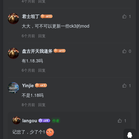
4个月前
回复
君士坦丁
1
大大，可不可以更新一些ck3的mod
6个月前
回复
盘古开天我递斧
0
有1.18.3吗
6个月前
回复
Yinjie
1
不是1.18吗
8个月前
回复
langou
1
作者
记岔了，少了个1