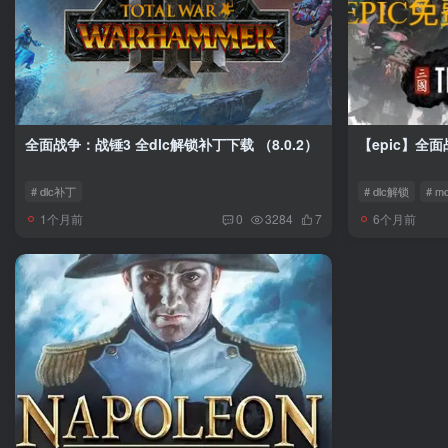
全面战争：战锤3 全dlc解锁补丁下载 （8.0.2）
【epic】全
# dlc补丁
# dlc解锁
# m
1个月前
6个月前
0
3284
7