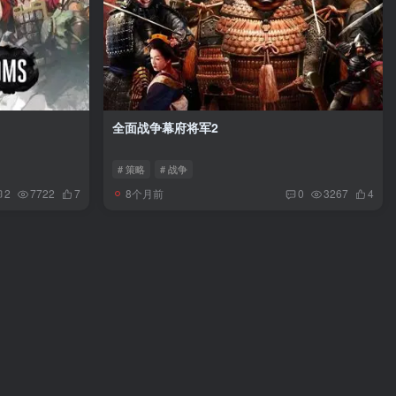
全面战争幕府将军2
# 策略
# 战争
8个月前
2
7722
7
0
3267
4