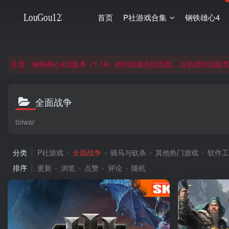
首页
P社游戏合集
钢铁雄心4
非常抱歉，节假日晚上服务器爆满，建议避开高峰时段访问。
网站合并公告：旧网页langou123.com的内容将搬迁到本页面，本页面后续可
注意：钢铁雄心4旧版本（1.16）的内容都在旧页面，点击回到旧版页面前
非常抱歉，节假日晚上服务器爆满，建议避开高峰时段访问。
网站合并公告：旧网页langou123.com的内容将搬迁到本页面，本页面后续可
全面战争
tolwar
分类
P社游戏
全面战争
骑马与砍杀
其他热门游戏
软件工
排序
更新
浏览
点赞
评论
随机