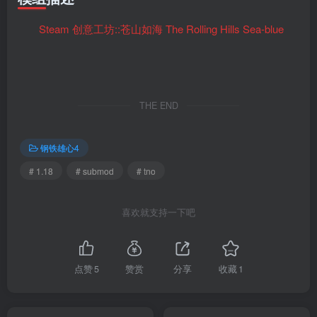
Steam 创意工坊::苍山如海 The Rolling Hills Sea-blue
THE END
钢铁雄心4
# 1.18
# submod
# tno
喜欢就支持一下吧
点赞
5
赞赏
分享
收藏
1