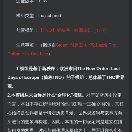
适配版本：1.18
模组类型：tno,submod
前置模组：
【TNO】新秩序：欧洲末日（1.17）
注意事项：（搬运自
Steam 创意工坊::苍山如海 The
Rolling Hills Sea-blue
）
1.
模组是基于
新秩序：欧洲末日The New Order: Last
Days of Europe（简称TNO）
的子模组，总体基于TNO世界
观。
2.
本模组从未自称是什么“合理化”模组。
对于架空历史设定
而言，本就不存在所谓绝对“合理”或“唯一正确”的标准，其核
心始终是创作者基于特定历史背景、世界观逻辑与叙事方向
所进行的想象与构建。因此，本组的一切设定均是建立在团
队自身的构思、讨论与创作理念基础之上，并不以迎合所有