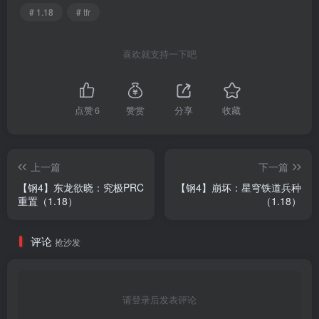
# 1.18
# tfr
喜欢就支持一下吧
点赞
6
赞赏
分享
收藏
上一篇
下一篇
【钢4】东龙欲晓：究极PRC
【钢4】崩坏：星穹铁道兵种
重置（1.18）
（1.18）
评论
抢沙发
请登录后发表评论