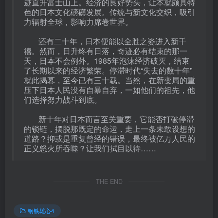
迹直升富士山上。经济的良好势头，让本就颇具特
色的日本文化磅礴发展。传统与新文化交织，吸引
力辐射全球，影响力席卷世界。
还有二十年，日本便能以全胜之姿进入新千
禧。然而，日升终有日落，奇迹必有结束的那一
天，日本不会例外。1985年泡沫经济破灭，结束
了长期以来的经济繁荣。停滞时代“失去的数十年”
就此揭幕，至今已有三十载。当然，在新变局的重
压下日本人民没有自暴自弃，一如他们的祖先，他
们选择努力战斗到底。
新十年对日本而言至关重要，它能否打破停滞
的锁链，摆脱那既定的命运，走上一条未敢设想的
道路？抑或是重复曾经的错误，最终被亿万人民的
正义怒火所吞噬？让我们拭目以待……
THE END
钢铁雄心4