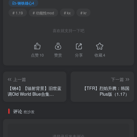
钢铁雄心4
# 1.19
# 功能性mod
# kx
# kr
喜欢就支持一下吧
点赞
10
赞赏
分享
收藏
4
上一篇
下一篇
【钢4】【辐射背景】旧世蓝
【TFR】烈焰升腾：韩国
调Old World Blue合集
Plus版（1.17）
（1.19）
评论
抢沙发
请登录后发表评论