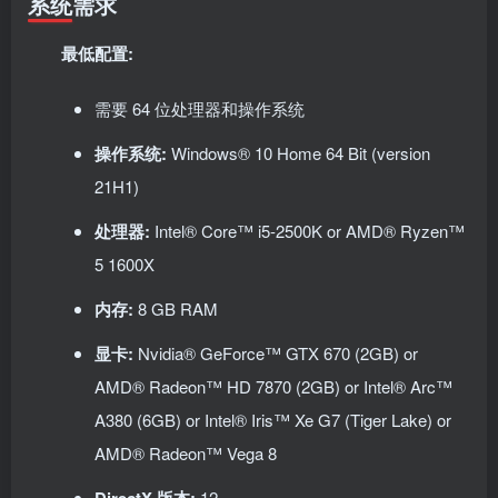
系统需求
最低配置:
需要 64 位处理器和操作系统
操作系统:
Windows® 10 Home 64 Bit (version
21H1)
处理器:
Intel® Core™ i5-2500K or AMD® Ryzen™
5 1600X
内存:
8 GB RAM
显卡:
Nvidia® GeForce™ GTX 670 (2GB) or
AMD® Radeon™ HD 7870 (2GB) or Intel® Arc™
A380 (6GB) or Intel® Iris™ Xe G7 (Tiger Lake) or
AMD® Radeon™ Vega 8
12