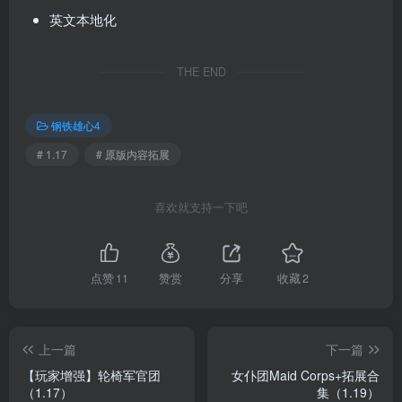
英文本地化
THE END
钢铁雄心4
# 1.17
# 原版内容拓展
喜欢就支持一下吧
点赞
11
赞赏
分享
收藏
2
上一篇
下一篇
【玩家增强】轮椅军官团
女仆团Maid Corps+拓展合
（1.17）
集（1.19）