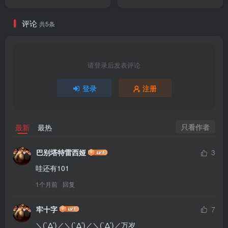
评论
共5条
请登录后发表评论
登录
注册
只看作者
最新
最热
巴别塔特雷西娅
3
哇还有101
1个月前
回复
牢十字
7
＼(`Δ’)／＼(`Δ’)／＼(`Δ’)／万岁