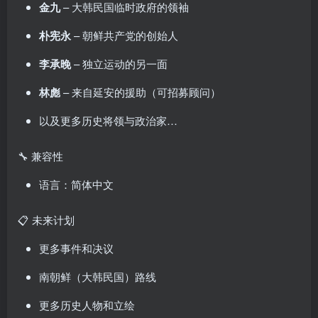
金九
– 大韩民国临时政府的领袖
朴宪永
–
朝鲜
共产党的创始人
李承晚
– 独立运动的另一面
林彪
– 来自延安的援助（可招募顾问）
以及更多历史将领与政治家…
🔧 兼容性
语言：简体中文
📋 未来计划
更多事件和决议
南
朝鲜
（大韩民国）路线
更多历史人物和立绘