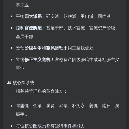
事工业
平衡
四大派系
：延安派、苏联派、甲山派、国内派
控制
官僚阶层
：基层干部、技术官僚、官僚资产阶级、
基层干部
发动
阶级斗争
和
整风运动
来纠正路线偏差
警惕
修正主义危机
！官僚资产阶级会暗中破坏社会主义
事业
👥 核心圈系统
招募并管理您的革命战友：
崔庸健、金策、崔贤、武亭、朴宪永、姜健、南日、吴
振宇…
每位核心圈成员都有独特事件和能力