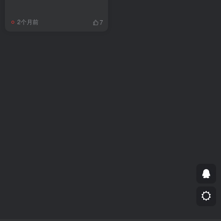
2个月前
7