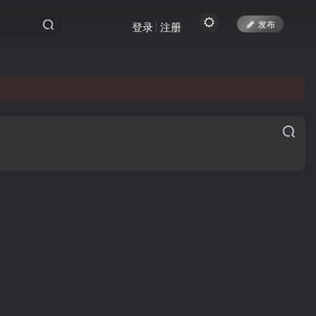
发布
登录
注册
yc.top访问。
yc.top访问。