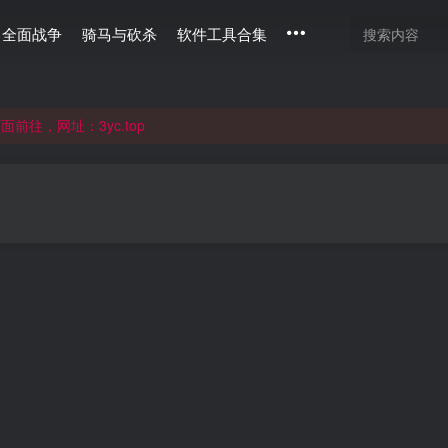
全面战争
骑马与砍杀
软件工具合集
通过langou123.com和www.langou123.com访问。旧网页可通过3
往，网址：3yc.top
通过langou123.com和www.langou123.com访问。旧网页可通过3