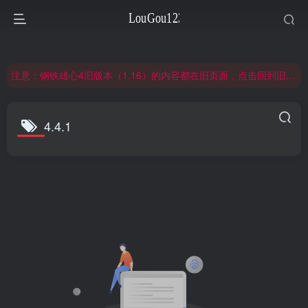
非常抱歉，节假日晚上服务器爆满，建议避开高峰时段访问。
网站合并公告：旧网页langou123.com的内容将搬迁到本页面，本页面后续可通过langou123.com和www.langou123.com访问。旧网页可通过3yc.top访问。
注意：钢铁雄心4旧版本（1.16）的内容都在旧页面，点击回到旧版页面前往，网址：3yc.top
非常抱歉，节假日晚上服务器爆满，建议避开高峰时段访问。
网站合并公告：旧网页langou123.com的内容将搬迁到本页面，本页面后续可通过langou123.com和www.langou123.com访问。旧网页可通过3yc.top访问。
4.4.1